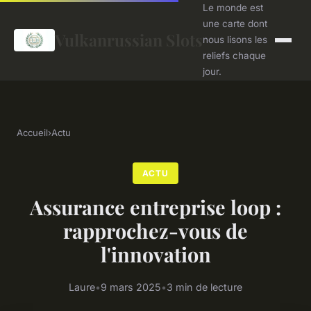
Le monde est
une carte dont
Vulkanrussian Slots
nous lisons les
reliefs chaque
jour.
Accueil
›
Actu
ACTU
Assurance entreprise loop :
rapprochez-vous de
l'innovation
Laure
•
9 mars 2025
•
3 min de lecture