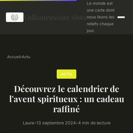
Le monde est
une carte dont
Vulkanrussian Slots
nous lisons les
reliefs chaque
jour.
Accueil
›
Actu
ACTU
Découvrez le calendrier de
l'avent spiritueux : un cadeau
raffiné
Laure
•
13 septembre 2024
•
4 min de lecture