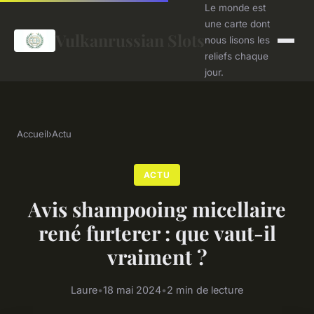
Le monde est
une carte dont
Vulkanrussian Slots
nous lisons les
reliefs chaque
jour.
Accueil
›
Actu
ACTU
Avis shampooing micellaire
rené furterer : que vaut-il
vraiment ?
Laure
•
18 mai 2024
•
2 min de lecture