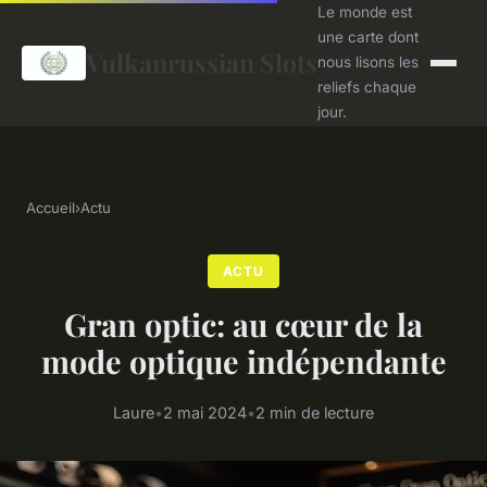
Le monde est
une carte dont
Vulkanrussian Slots
nous lisons les
reliefs chaque
jour.
Accueil
›
Actu
ACTU
Gran optic: au cœur de la
mode optique indépendante
Laure
•
2 mai 2024
•
2 min de lecture